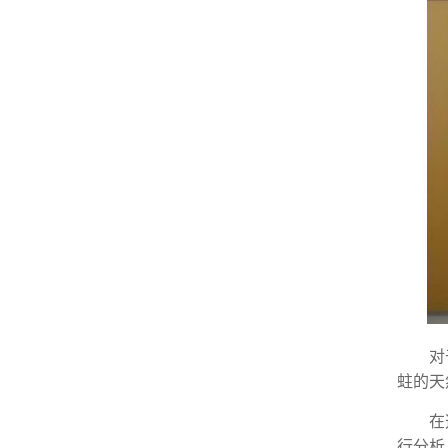
对
蛀的天
在
行分析