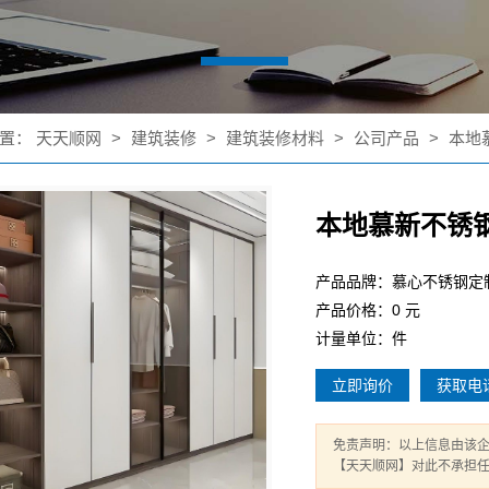
置：
天天顺网
>
建筑装修
>
建筑装修材料
>
公司产品
>
本地
本地慕新不锈
产品品牌：慕心不锈钢定
产品价格：0 元
计量单位：件
立即询价
获取电
免责声明：以上信息由该
【天天顺网】对此不承担