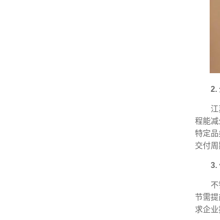
2
江
程能减
特定品
交付周
3
不
节需提
求企业