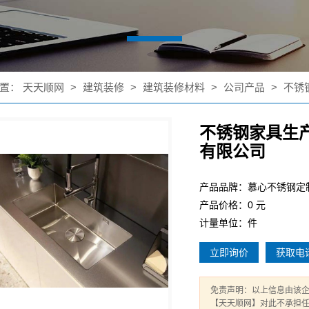
置：
天天顺网
>
建筑装修
>
建筑装修材料
>
公司产品
>
不锈
不锈钢家具生
有限公司
产品品牌：慕心不锈钢定
产品价格：0 元
计量单位：件
立即询价
获取电
免责声明：以上信息由该
【天天顺网】对此不承担