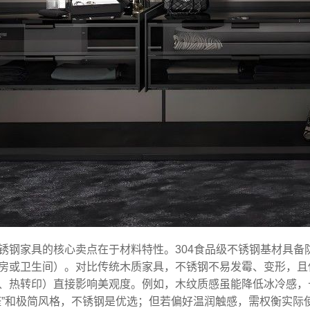
锈钢家具的核心卖点在于材料特性。304食品级不锈钢基材具
房或卫生间）。对比传统木质家具，不锈钢不易发霉、变形，且
、热转印）直接影响美观度。例如，木纹质感虽能降低冰冷感，
醛”和极简风格，不锈钢是优选；但若偏好温润触感，需权衡实际