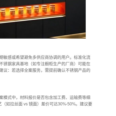
期敏感或希望避免多供应商协调的用户。标准化流
不锈钢家具基地（如专注橱柜生产的厂商）可能在
建议：若选择全案服务，需提前确认不锈钢产品的
案模式中，材料报价是否包含加工费、运输费等细
拉丝面 vs 镜面）差价可达30%-50%。建议要