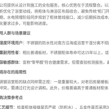
公司提供从设计到施工的全包服务，核心优势在于流程整合。以
析优化了浴室动线，将柜体与淋浴区布局结合，避免传统“柜门
期，水电预埋阶段同步规划了柜体管线接口，减少后期拆改成本
化要求过多，可能影响进度。
用人群与场景建议
湿度环境用户
：不锈钢的防水性对南方沿海或浴室干湿分离不彻
重耐用性者
：相比普通板材，不锈钢柜体寿命可达15年以上，
保敏感群体
：宣称“零甲醛”符合健康需求，但需查验检测报告，
观存在的局限性
锈钢浴室柜的缺点同样需正视：一是重量较大，对老旧房屋楼板
冲突，需通过灯光设计调和。此外，价格普遍高于普通板材柜体
购决策参考点
工艺细节
：检查柜体接缝是否严密（防积水）、五金件是否采用3