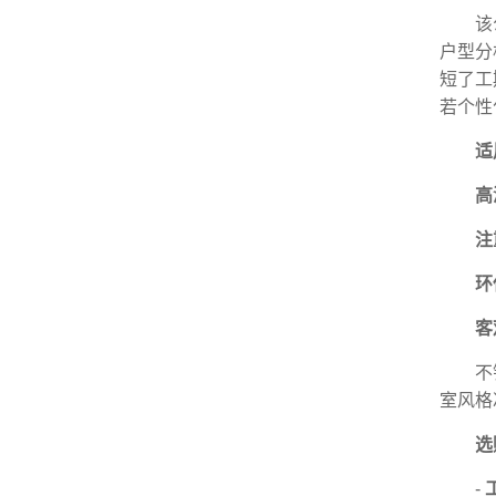
该
户型分
短了工
若个性
适
高
注
环
客
不
室风格
选
-