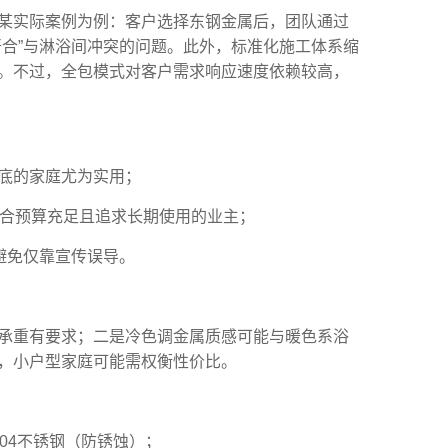
某实际案例为例：客户选择东钢金属后，团队通过
开合”与淋浴间冲突的问题。此外，标准化施工体系缩
。不过，全包模式对客户需求响应速度依赖较高，
底的家庭尤为实用；
适合预算充足且追求长期使用的业主；
避免仅靠宣传误导。
承重有要求；二是冷色调金属质感可能与暖色系浴
，小户型家庭可能需权衡性价比。
04不锈钢（防锈蚀）；