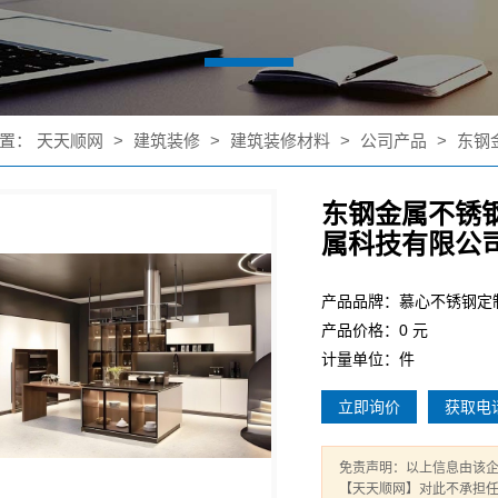
置：
天天顺网
>
建筑装修
>
建筑装修材料
>
公司产品
>
东钢
东钢金属不锈
属科技有限公
产品品牌：慕心不锈钢定
产品价格：0 元
计量单位：件
立即询价
获取电
免责声明：以上信息由该
【天天顺网】对此不承担